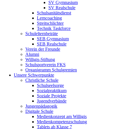
SV Gymnasium
SV Realschule
Schulsanitätsdienst
Lerncoaching
Streitschlichter
Technik Taskforce
Schulelternbeiräte
SEB Gymnasium
SEB Realschule
Verein der Freunde
Alumni
Willigis-Stiftung
Schulsportverein FKS
Organigramm Schulgremien
Unsere Schwerpunkte
Christliche Schule
Schulseelsorge
Sozialpraktikum
Soziale Projekte
Jugendverbände
Jungenpädagogik
Digitale Schule
Medienkonzept am Willigis
Medienkompetenzschulung
Tablets ab Klasse 7