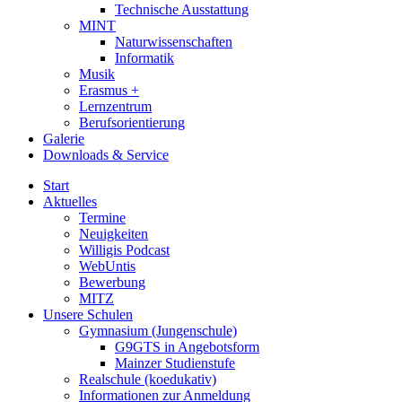
Technische Ausstattung
MINT
Naturwissenschaften
Informatik
Musik
Erasmus +
Lernzentrum
Berufsorientierung
Galerie
Downloads & Service
Start
Aktuelles
Termine
Neuigkeiten
Willigis Podcast
WebUntis
Bewerbung
MITZ
Unsere Schulen
Gymnasium (Jungenschule)
G9GTS in Angebotsform
Mainzer Studienstufe
Realschule (koedukativ)
Informationen zur Anmeldung