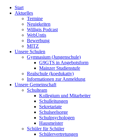
Start
Aktuelles
Termine
Neuigkeiten
Willigis Podcast
WebUntis
Bewerbung
MITZ
Unsere Schulen
Gymnasium (Jungenschule)
G9GTS in Angebotsform
Mainzer Studienstufe
Realschule (koedukativ)
Informationen zur Anmeldung
Unsere Gemeinschaft
Schulteam
Kollegium und Mitarbeiter
Schulleitungen
Sekretariate
Schulseelsorge
Schulpsychologen
Hausmeister
Schüler für Schüler
Schülervertretungen