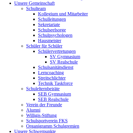
Unsere Gemeinschaft
Schulteam
Kollegium und Mitarbeiter
Schulleitungen
Sekretariate
Schulseelsorge
Schulpsychologen
Hausmeister
Schüler für Schüler
Schülervertretungen
SV Gymnasium
SV Realschule
Schulsanitätsdienst
Lerncoaching
Streitschlichter
Technik Taskforce
Schulelternbeiräte
SEB Gymnasium
SEB Realschule
Verein der Freunde
Alumni
Willigis-Stiftung
Schulsportverein FKS
Organigramm Schulgremien
Unsere Schwerpunkte