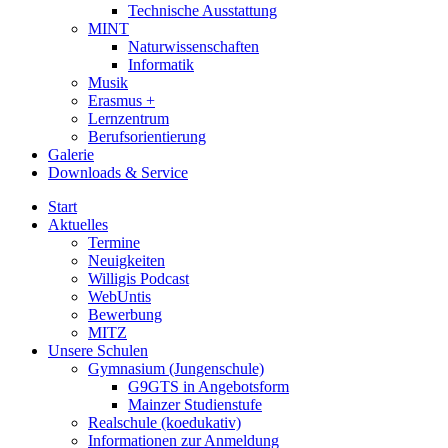
Technische Ausstattung
MINT
Naturwissenschaften
Informatik
Musik
Erasmus +
Lernzentrum
Berufsorientierung
Galerie
Downloads & Service
Start
Aktuelles
Termine
Neuigkeiten
Willigis Podcast
WebUntis
Bewerbung
MITZ
Unsere Schulen
Gymnasium (Jungenschule)
G9GTS in Angebotsform
Mainzer Studienstufe
Realschule (koedukativ)
Informationen zur Anmeldung