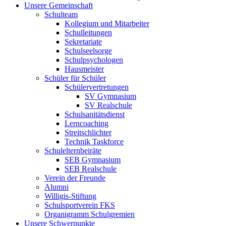
Unsere Gemeinschaft
Schulteam
Kollegium und Mitarbeiter
Schulleitungen
Sekretariate
Schulseelsorge
Schulpsychologen
Hausmeister
Schüler für Schüler
Schülervertretungen
SV Gymnasium
SV Realschule
Schulsanitätsdienst
Lerncoaching
Streitschlichter
Technik Taskforce
Schulelternbeiräte
SEB Gymnasium
SEB Realschule
Verein der Freunde
Alumni
Willigis-Stiftung
Schulsportverein FKS
Organigramm Schulgremien
Unsere Schwerpunkte