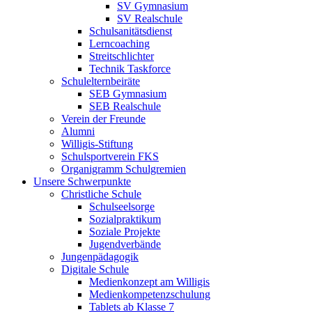
SV Gymnasium
SV Realschule
Schulsanitätsdienst
Lerncoaching
Streitschlichter
Technik Taskforce
Schulelternbeiräte
SEB Gymnasium
SEB Realschule
Verein der Freunde
Alumni
Willigis-Stiftung
Schulsportverein FKS
Organigramm Schulgremien
Unsere Schwerpunkte
Christliche Schule
Schulseelsorge
Sozialpraktikum
Soziale Projekte
Jugendverbände
Jungenpädagogik
Digitale Schule
Medienkonzept am Willigis
Medienkompetenzschulung
Tablets ab Klasse 7