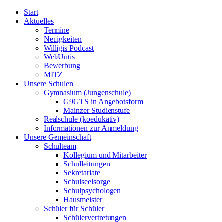
Start
Aktuelles
Termine
Neuigkeiten
Willigis Podcast
WebUntis
Bewerbung
MITZ
Unsere Schulen
Gymnasium (Jungenschule)
G9GTS in Angebotsform
Mainzer Studienstufe
Realschule (koedukativ)
Informationen zur Anmeldung
Unsere Gemeinschaft
Schulteam
Kollegium und Mitarbeiter
Schulleitungen
Sekretariate
Schulseelsorge
Schulpsychologen
Hausmeister
Schüler für Schüler
Schülervertretungen