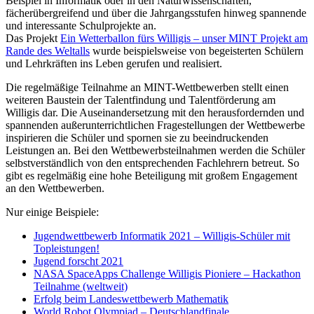
Beispiel in Informatik oder in den Naturwissenschaften,
fächerübergreifend und über die Jahrgangsstufen hinweg spannende
und interessante Schulprojekte an.
Das Projekt
Ein Wetterballon fürs Willigis – unser MINT Projekt am
Rande des Weltalls
wurde beispielsweise von begeisterten Schülern
und Lehrkräften ins Leben gerufen und realisiert.
Die regelmäßige Teilnahme an MINT-Wettbewerben stellt einen
weiteren Baustein der Talentfindung und Talentförderung am
Willigis dar. Die Auseinandersetzung mit den herausfordernden und
spannenden außerunterrichtlichen Fragestellungen der Wettbewerbe
inspirieren die Schüler und spornen sie zu beeindruckenden
Leistungen an. Bei den Wettbewerbsteilnahmen werden die Schüler
selbstverständlich von den entsprechenden Fachlehrern betreut. So
gibt es regelmäßig eine hohe Beteiligung mit großem Engagement
an den Wettbewerben.
Nur einige Beispiele:
Jugendwettbewerb Informatik 2021 – Willigis-Schüler mit
Topleistungen!
Jugend forscht 2021
NASA SpaceApps Challenge Willigis Pioniere – Hackathon
Teilnahme (weltweit)
Erfolg beim Landeswettbewerb Mathematik
World Robot Olympiad – Deutschlandfinale