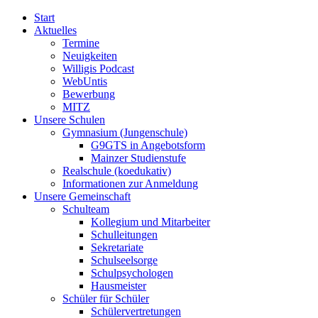
Start
Aktuelles
Termine
Neuigkeiten
Willigis Podcast
WebUntis
Bewerbung
MITZ
Unsere Schulen
Gymnasium (Jungenschule)
G9GTS in Angebotsform
Mainzer Studienstufe
Realschule (koedukativ)
Informationen zur Anmeldung
Unsere Gemeinschaft
Schulteam
Kollegium und Mitarbeiter
Schulleitungen
Sekretariate
Schulseelsorge
Schulpsychologen
Hausmeister
Schüler für Schüler
Schülervertretungen