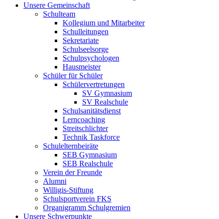
Unsere Gemeinschaft
Schulteam
Kollegium und Mitarbeiter
Schulleitungen
Sekretariate
Schulseelsorge
Schulpsychologen
Hausmeister
Schüler für Schüler
Schülervertretungen
SV Gymnasium
SV Realschule
Schulsanitätsdienst
Lerncoaching
Streitschlichter
Technik Taskforce
Schulelternbeiräte
SEB Gymnasium
SEB Realschule
Verein der Freunde
Alumni
Willigis-Stiftung
Schulsportverein FKS
Organigramm Schulgremien
Unsere Schwerpunkte