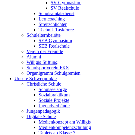
SV Gymnasium
SV Realschule
Schulsanitätsdienst
Lerncoaching
Streitschlichter
Technik Taskforce
Schulelternbeiräte
SEB Gymnasium
SEB Realschule
Verein der Freunde
Alumni
Willigis-Stiftung
Schulsportverein FKS
Organigramm Schulgremien
Unsere Schwerpunkte
Christliche Schule
Schulseelsorge
Sozialpraktikum
Soziale Projekte
Jugendverbände
Jungenpädagogik
Digitale Schule
Medienkonzept am Willigis
Medienkompetenzschulung
Tablets ab Klasse 7