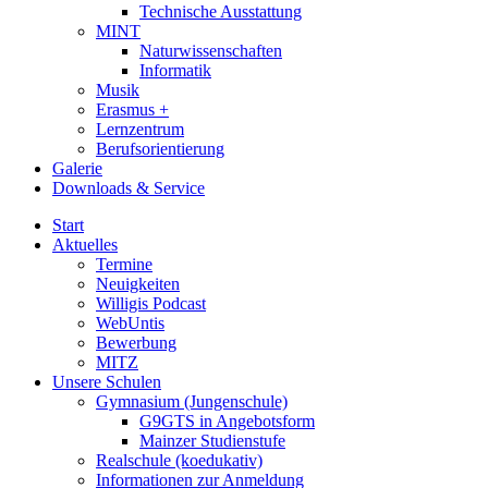
Technische Ausstattung
MINT
Naturwissenschaften
Informatik
Musik
Erasmus +
Lernzentrum
Berufsorientierung
Galerie
Downloads & Service
Start
Aktuelles
Termine
Neuigkeiten
Willigis Podcast
WebUntis
Bewerbung
MITZ
Unsere Schulen
Gymnasium (Jungenschule)
G9GTS in Angebotsform
Mainzer Studienstufe
Realschule (koedukativ)
Informationen zur Anmeldung