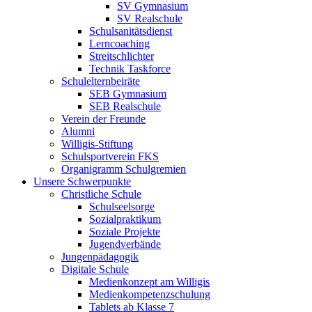
SV Gymnasium
SV Realschule
Schulsanitätsdienst
Lerncoaching
Streitschlichter
Technik Taskforce
Schulelternbeiräte
SEB Gymnasium
SEB Realschule
Verein der Freunde
Alumni
Willigis-Stiftung
Schulsportverein FKS
Organigramm Schulgremien
Unsere Schwerpunkte
Christliche Schule
Schulseelsorge
Sozialpraktikum
Soziale Projekte
Jugendverbände
Jungenpädagogik
Digitale Schule
Medienkonzept am Willigis
Medienkompetenzschulung
Tablets ab Klasse 7