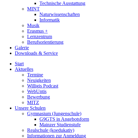
Technische Ausstattung
MINT
Naturwissenschaften
Informatik
Musik
Erasmus +
Lernzentrum
Berufsorientierung
Galerie
Downloads & Service
Start
Aktuelles
Termine
Neuigkeiten
Willigis Podcast
WebUntis
Bewerbung
MITZ
Unsere Schulen
Gymnasium (Jungenschule)
G9GTS in Angebotsform
Mainzer Studienstufe
Realschule (koedukativ)
Informationen zur Anmeldung