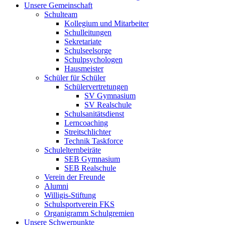
Unsere Gemeinschaft
Schulteam
Kollegium und Mitarbeiter
Schulleitungen
Sekretariate
Schulseelsorge
Schulpsychologen
Hausmeister
Schüler für Schüler
Schülervertretungen
SV Gymnasium
SV Realschule
Schulsanitätsdienst
Lerncoaching
Streitschlichter
Technik Taskforce
Schulelternbeiräte
SEB Gymnasium
SEB Realschule
Verein der Freunde
Alumni
Willigis-Stiftung
Schulsportverein FKS
Organigramm Schulgremien
Unsere Schwerpunkte