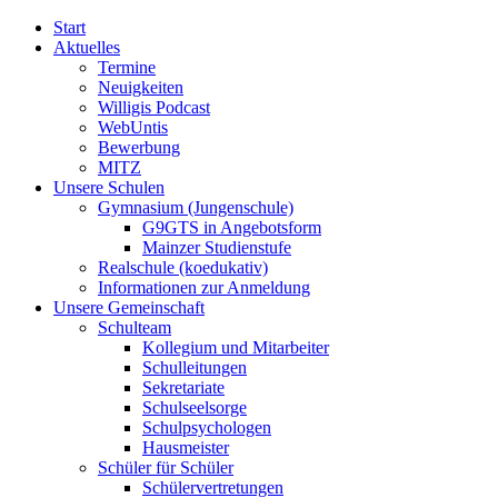
Start
Aktuelles
Termine
Neuigkeiten
Willigis Podcast
WebUntis
Bewerbung
MITZ
Unsere Schulen
Gymnasium (Jungenschule)
G9GTS in Angebotsform
Mainzer Studienstufe
Realschule (koedukativ)
Informationen zur Anmeldung
Unsere Gemeinschaft
Schulteam
Kollegium und Mitarbeiter
Schulleitungen
Sekretariate
Schulseelsorge
Schulpsychologen
Hausmeister
Schüler für Schüler
Schülervertretungen