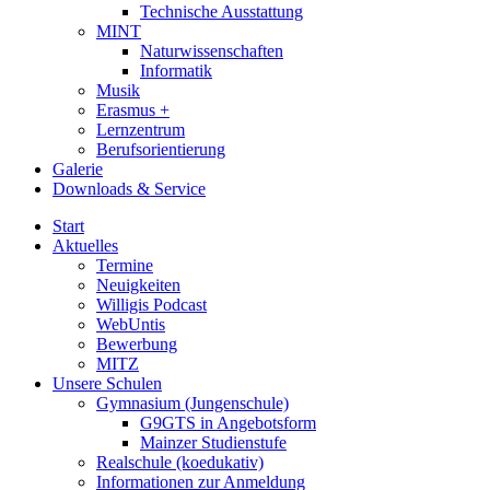
Technische Ausstattung
MINT
Naturwissenschaften
Informatik
Musik
Erasmus +
Lernzentrum
Berufsorientierung
Galerie
Downloads & Service
Start
Aktuelles
Termine
Neuigkeiten
Willigis Podcast
WebUntis
Bewerbung
MITZ
Unsere Schulen
Gymnasium (Jungenschule)
G9GTS in Angebotsform
Mainzer Studienstufe
Realschule (koedukativ)
Informationen zur Anmeldung