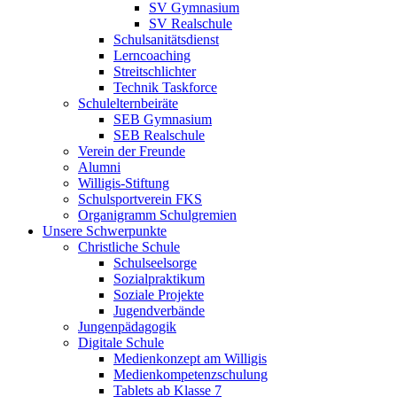
SV Gymnasium
SV Realschule
Schulsanitätsdienst
Lerncoaching
Streitschlichter
Technik Taskforce
Schulelternbeiräte
SEB Gymnasium
SEB Realschule
Verein der Freunde
Alumni
Willigis-Stiftung
Schulsportverein FKS
Organigramm Schulgremien
Unsere Schwerpunkte
Christliche Schule
Schulseelsorge
Sozialpraktikum
Soziale Projekte
Jugendverbände
Jungenpädagogik
Digitale Schule
Medienkonzept am Willigis
Medienkompetenzschulung
Tablets ab Klasse 7