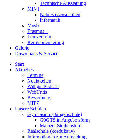
Technische Ausstattung
MINT
Naturwissenschaften
Informatik
Musik
Erasmus +
Lernzentrum
Berufsorientierung
Galerie
Downloads & Service
Start
Aktuelles
Termine
Neuigkeiten
Willigis Podcast
WebUntis
Bewerbung
MITZ
Unsere Schulen
Gymnasium (Jungenschule)
G9GTS in Angebotsform
Mainzer Studienstufe
Realschule (koedukativ)
Informationen zur Anmeldung