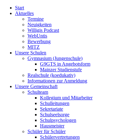
Start
Aktuelles
Termine
Neuigkeiten
Willigis Podcast
WebUntis
Bewerbung
MITZ
Unsere Schulen
Gymnasium (Jungenschule)
G9GTS in Angebotsform
Mainzer Studienstufe
Realschule (koedukativ)
Informationen zur Anmeldung
Unsere Gemeinschaft
Schulteam
Kollegium und Mitarbeiter
Schulleitungen
Sekretariate
Schulseelsorge
Schulpsychologen
Hausmeister
Schüler für Schüler
Schülervertretungen