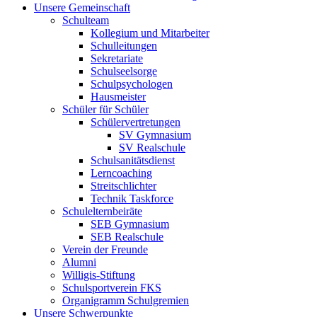
Unsere Gemeinschaft
Schulteam
Kollegium und Mitarbeiter
Schulleitungen
Sekretariate
Schulseelsorge
Schulpsychologen
Hausmeister
Schüler für Schüler
Schülervertretungen
SV Gymnasium
SV Realschule
Schulsanitätsdienst
Lerncoaching
Streitschlichter
Technik Taskforce
Schulelternbeiräte
SEB Gymnasium
SEB Realschule
Verein der Freunde
Alumni
Willigis-Stiftung
Schulsportverein FKS
Organigramm Schulgremien
Unsere Schwerpunkte