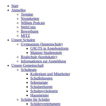
Start
Aktuelles
Termine
Neuigkeiten
Willigis Podcast
WebUntis
Bewerbung
MITZ
Unsere Schulen
Gymnasium (Jungenschule)
G9GTS in Angebotsform
Mainzer Studienstufe
Realschule (koedukativ)
Informationen zur Anmeldung
Unsere Gemeinschaft
Schulteam
Kollegium und Mitarbeiter
Schulleitungen
Sekretariate
Schulseelsorge
Schulpsychologen
Hausmeister
Schüler für Schüler
Schülervertretungen