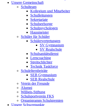
Unsere Gemeinschaft
Schulteam
Kollegium und Mitarbeiter
Schulleitungen
Sekretariate
Schulseelsorge
Schulpsychologen
Hausmeister
Schüler für Schüler
Schülervertretungen
SV Gymnasium
SV Realschule
Schulsanitätsdienst
Lerncoaching
Streitschlichter
Technik Taskforce
Schulelternbeiräte
SEB Gymnasium
SEB Realschule
Verein der Freunde
Alumni
Willigis-Stiftung
Schulsportverein FKS
Organigramm Schulgremien
Unsere Schwerpunkte