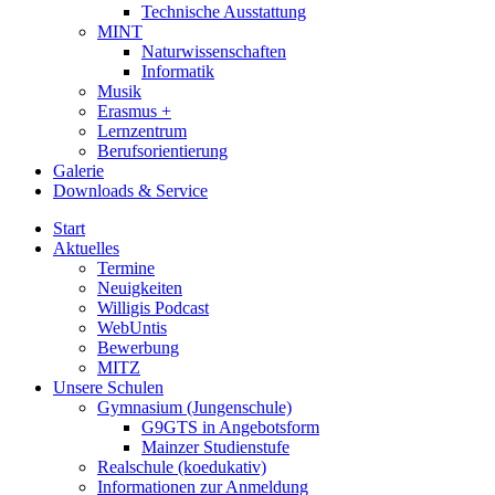
Technische Ausstattung
MINT
Naturwissenschaften
Informatik
Musik
Erasmus +
Lernzentrum
Berufsorientierung
Galerie
Downloads & Service
Start
Aktuelles
Termine
Neuigkeiten
Willigis Podcast
WebUntis
Bewerbung
MITZ
Unsere Schulen
Gymnasium (Jungenschule)
G9GTS in Angebotsform
Mainzer Studienstufe
Realschule (koedukativ)
Informationen zur Anmeldung