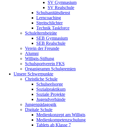
SV Gymnasium
SV Realschule
Schulsanitätsdienst
Lerncoaching
Streitschlichter
Technik Taskforce
Schulelternbeiräte
SEB Gymnasium
SEB Realschule
Verein der Freunde
Alumni
Willigis-Stiftung
Schulsportverein FKS
Organigramm Schulgremien
Unsere Schwerpunkte
Christliche Schule
Schulseelsorge
Sozialpraktikum
Soziale Projekte
Jugendverbände
Jungenpädagogik
Digitale Schule
Medienkonzept am Willigis
Medienkompetenzschulung
Tablets ab Klasse 7