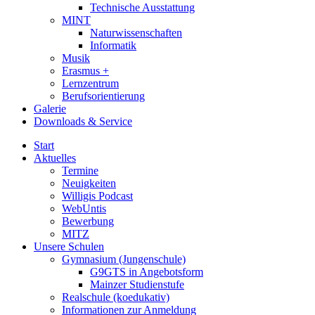
Technische Ausstattung
MINT
Naturwissenschaften
Informatik
Musik
Erasmus +
Lernzentrum
Berufsorientierung
Galerie
Downloads & Service
Start
Aktuelles
Termine
Neuigkeiten
Willigis Podcast
WebUntis
Bewerbung
MITZ
Unsere Schulen
Gymnasium (Jungenschule)
G9GTS in Angebotsform
Mainzer Studienstufe
Realschule (koedukativ)
Informationen zur Anmeldung