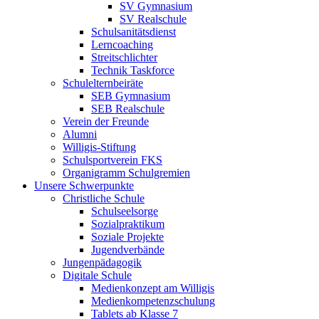
SV Gymnasium
SV Realschule
Schulsanitätsdienst
Lerncoaching
Streitschlichter
Technik Taskforce
Schulelternbeiräte
SEB Gymnasium
SEB Realschule
Verein der Freunde
Alumni
Willigis-Stiftung
Schulsportverein FKS
Organigramm Schulgremien
Unsere Schwerpunkte
Christliche Schule
Schulseelsorge
Sozialpraktikum
Soziale Projekte
Jugendverbände
Jungenpädagogik
Digitale Schule
Medienkonzept am Willigis
Medienkompetenzschulung
Tablets ab Klasse 7