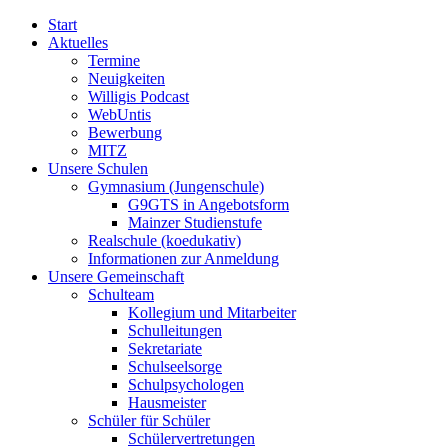
Start
Aktuelles
Termine
Neuigkeiten
Willigis Podcast
WebUntis
Bewerbung
MITZ
Unsere Schulen
Gymnasium (Jungenschule)
G9GTS in Angebotsform
Mainzer Studienstufe
Realschule (koedukativ)
Informationen zur Anmeldung
Unsere Gemeinschaft
Schulteam
Kollegium und Mitarbeiter
Schulleitungen
Sekretariate
Schulseelsorge
Schulpsychologen
Hausmeister
Schüler für Schüler
Schülervertretungen