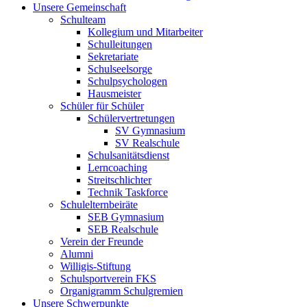
Unsere Gemeinschaft
Schulteam
Kollegium und Mitarbeiter
Schulleitungen
Sekretariate
Schulseelsorge
Schulpsychologen
Hausmeister
Schüler für Schüler
Schülervertretungen
SV Gymnasium
SV Realschule
Schulsanitätsdienst
Lerncoaching
Streitschlichter
Technik Taskforce
Schulelternbeiräte
SEB Gymnasium
SEB Realschule
Verein der Freunde
Alumni
Willigis-Stiftung
Schulsportverein FKS
Organigramm Schulgremien
Unsere Schwerpunkte