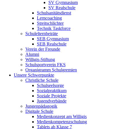
SV Gymnasium
SV Realschule
Schulsanitätsdienst
Lerncoaching
Streitschlichter
Technik Taskforce
Schulelternbeiräte
SEB Gymnasium
SEB Realschule
Verein der Freunde
Alumni
Willigis-Stiftung
Schulsportverein FKS
Organigramm Schulgremien
Unsere Schwerpunkte
Christliche Schule
Schulseelsorge
Sozialpraktikum
Soziale Projekte
Jugendverbände
Jungenpädagogik
Digitale Schule
Medienkonzept am Willigis
Medienkompetenzschulung
Tablets ab Klasse 7