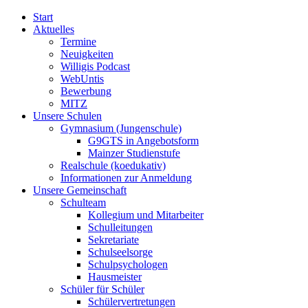
Start
Aktuelles
Termine
Neuigkeiten
Willigis Podcast
WebUntis
Bewerbung
MITZ
Unsere Schulen
Gymnasium (Jungenschule)
G9GTS in Angebotsform
Mainzer Studienstufe
Realschule (koedukativ)
Informationen zur Anmeldung
Unsere Gemeinschaft
Schulteam
Kollegium und Mitarbeiter
Schulleitungen
Sekretariate
Schulseelsorge
Schulpsychologen
Hausmeister
Schüler für Schüler
Schülervertretungen