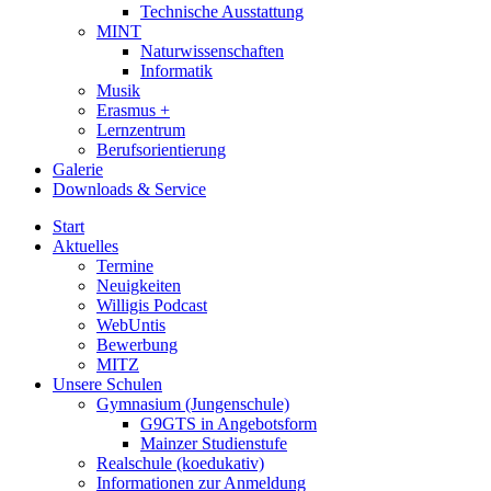
Technische Ausstattung
MINT
Naturwissenschaften
Informatik
Musik
Erasmus +
Lernzentrum
Berufsorientierung
Galerie
Downloads & Service
Start
Aktuelles
Termine
Neuigkeiten
Willigis Podcast
WebUntis
Bewerbung
MITZ
Unsere Schulen
Gymnasium (Jungenschule)
G9GTS in Angebotsform
Mainzer Studienstufe
Realschule (koedukativ)
Informationen zur Anmeldung