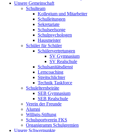
Unsere Gemeinschaft
Schulteam
Kollegium und Mitarbeiter
Schulleitungen
Sekretariate
Schulseelsorge
Schulpsychologen
Hausmeister
Schüler für Schüler
Schülervertretungen
SV Gymnasium
SV Realschule
Schulsanitätsdienst
Lerncoaching
Streitschlichter
Technik Taskforce
Schulelternbeiräte
SEB Gymnasium
SEB Realschule
Verein der Freunde
Alumni
Willigis-Stiftung
Schulsportverein FKS
Organigramm Schulgremien
Unsere Schwerpunkte