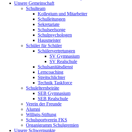
Unsere Gemeinschaft
Schulteam
Kollegium und Mitarbeiter
Schulleitungen
Sekretariate
Schulseelsorge
Schulpsychologen
Hausmeister
Schüler für Schüler
Schülervertretungen
SV Gymnasium
SV Realschule
Schulsanitätsdienst
Lerncoaching
Streitschlichter
Technik Taskforce
Schulelternbeiräte
SEB Gymnasium
SEB Realschule
Verein der Freunde
Alumni
Willigis-Stiftung
Schulsportverein FKS
Organigramm Schulgremien
Unsere Schwerpunkte