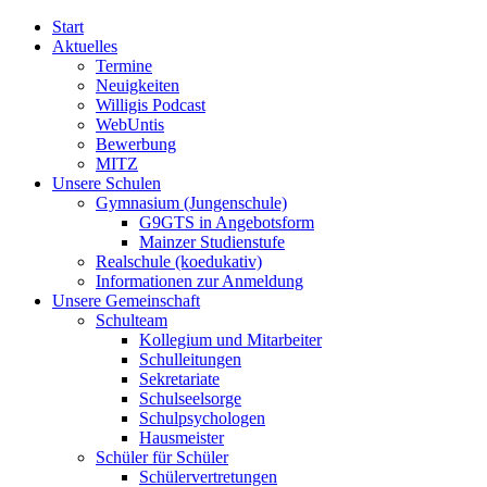
Start
Aktuelles
Termine
Neuigkeiten
Willigis Podcast
WebUntis
Bewerbung
MITZ
Unsere Schulen
Gymnasium (Jungenschule)
G9GTS in Angebotsform
Mainzer Studienstufe
Realschule (koedukativ)
Informationen zur Anmeldung
Unsere Gemeinschaft
Schulteam
Kollegium und Mitarbeiter
Schulleitungen
Sekretariate
Schulseelsorge
Schulpsychologen
Hausmeister
Schüler für Schüler
Schülervertretungen