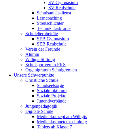
SV Gymnasium
SV Realschule
Schulsanitätsdienst
Lerncoaching
Streitschlichter
Technik Taskforce
Schulelternbeiräte
SEB Gymnasium
SEB Realschule
Verein der Freunde
Alumni
Willigis-Stiftung
Schulsportverein FKS
Organigramm Schulgremien
Unsere Schwerpunkte
Christliche Schule
Schulseelsorge
Sozialpraktikum
Soziale Projekte
Jugendverbände
Jungenpädagogik
Digitale Schule
Medienkonzept am Willigis
Medienkompetenzschulung
Tablets ab Klasse 7