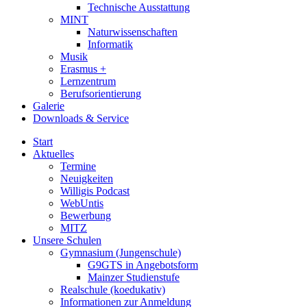
Technische Ausstattung
MINT
Naturwissenschaften
Informatik
Musik
Erasmus +
Lernzentrum
Berufsorientierung
Galerie
Downloads & Service
Start
Aktuelles
Termine
Neuigkeiten
Willigis Podcast
WebUntis
Bewerbung
MITZ
Unsere Schulen
Gymnasium (Jungenschule)
G9GTS in Angebotsform
Mainzer Studienstufe
Realschule (koedukativ)
Informationen zur Anmeldung