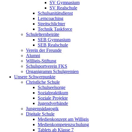
SV Gymnasium
SV Realschule
Schulsanitätsdienst
Lerncoaching
Streitschlichter
Technik Taskforce
Schulelternbeiräte
SEB Gymnasium
SEB Realschule
Verein der Freunde
Alumni
Willigis-Stiftung
Schulsportverein FKS
Organigramm Schulgremien
Unsere Schwerpunkte
Christliche Schule
Schulseelsorge
Sozialpraktikum
Soziale Projekte
Jugendverbände
Jungenpädagogik
Digitale Schule
Medienkonzept am Willigis
Medienkompetenzschulung
Tablets ab Klasse 7