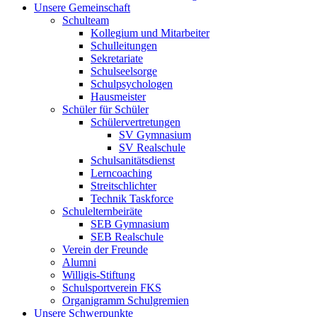
Unsere Gemeinschaft
Schulteam
Kollegium und Mitarbeiter
Schulleitungen
Sekretariate
Schulseelsorge
Schulpsychologen
Hausmeister
Schüler für Schüler
Schülervertretungen
SV Gymnasium
SV Realschule
Schulsanitätsdienst
Lerncoaching
Streitschlichter
Technik Taskforce
Schulelternbeiräte
SEB Gymnasium
SEB Realschule
Verein der Freunde
Alumni
Willigis-Stiftung
Schulsportverein FKS
Organigramm Schulgremien
Unsere Schwerpunkte