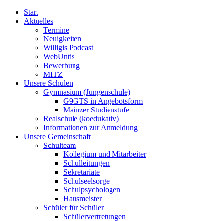
Start
Aktuelles
Termine
Neuigkeiten
Willigis Podcast
WebUntis
Bewerbung
MITZ
Unsere Schulen
Gymnasium (Jungenschule)
G9GTS in Angebotsform
Mainzer Studienstufe
Realschule (koedukativ)
Informationen zur Anmeldung
Unsere Gemeinschaft
Schulteam
Kollegium und Mitarbeiter
Schulleitungen
Sekretariate
Schulseelsorge
Schulpsychologen
Hausmeister
Schüler für Schüler
Schülervertretungen