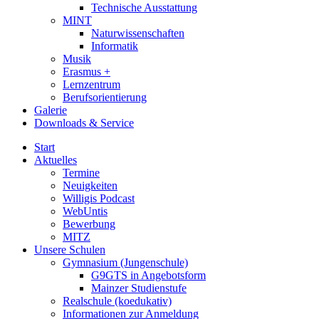
Technische Ausstattung
MINT
Naturwissenschaften
Informatik
Musik
Erasmus +
Lernzentrum
Berufsorientierung
Galerie
Downloads & Service
Start
Aktuelles
Termine
Neuigkeiten
Willigis Podcast
WebUntis
Bewerbung
MITZ
Unsere Schulen
Gymnasium (Jungenschule)
G9GTS in Angebotsform
Mainzer Studienstufe
Realschule (koedukativ)
Informationen zur Anmeldung