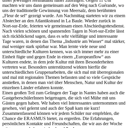
unser jeweiliges Heimatland näher zubringen. Gegen 11 Uhr
machten wir uns dann gemeinsam auf den Weg nach Guérande, wo
uns der traditionelle Gewinnung von Meersalz, dem berühmten
„Fleur de sel“ gezeigt wurde. Am Nachmittag starteten wir zu einem
Abstecher an den Atlantikstrand in La Baule. Wieder zurück in
Nort-sur-Erde, feierten wir gemeinsam einen Abschiedsgottesdienst.
Nach vielen schönen und spannenden Tagen in Nort-sur-Erdre lässt
sich rückblickend sagen, dass es sehr vielfältige und interessante
Tage waren, in denen das Thema „Industrie am Wasser“ mal stärker,
mal weniger stark spürbar war. Man lernte viele neue und
unterschiedliche Kulturen kennen, was sich immer mehr zu einer
Einheit fügte und gegen Ende in einem „Europeanflow“ aus
Kulturen endete, in dem jede Kultur mit ihren Besonderheiten
vertreten war. Besonders unterstützend wirkten hierfür die
unterschiedlichen Gruppenarbeiten, die sich mal mit überregionalen
und mal mit regionalen Themen befassten und so viele Gespräche
anstießen, in denen man viel über Menschen, Natur und Kultur der
einzelnen Länder erfahren konnte.
Einen großen Teil zum Gelingen der Tage in Nantes haben auch die
GastgeberschülerInnen beigetragen, die sich viel Mühe mit uns
Gästen gegen haben. Wir haben viel Interessantes unternommen und
gesehen, viel gelernt und auch der Spaß kam nie kurz!
Zusammenfassend können wir jedem Schüler nur empfehlen, die
Chance die ERASMUS bietet, zu ergreifen. Die Erfahrungen,
persönlichen Kontakte und Freundschaften, die wir aus der Woche