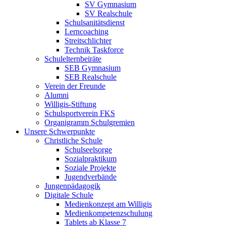
SV Gymnasium
SV Realschule
Schulsanitätsdienst
Lerncoaching
Streitschlichter
Technik Taskforce
Schulelternbeiräte
SEB Gymnasium
SEB Realschule
Verein der Freunde
Alumni
Willigis-Stiftung
Schulsportverein FKS
Organigramm Schulgremien
Unsere Schwerpunkte
Christliche Schule
Schulseelsorge
Sozialpraktikum
Soziale Projekte
Jugendverbände
Jungenpädagogik
Digitale Schule
Medienkonzept am Willigis
Medienkompetenzschulung
Tablets ab Klasse 7