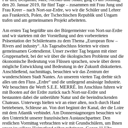
den 20. Januar 2019, für fünf Tage – zusammen mit Frau Jung und
Frau Kreer – nach Nort-sur-Erdre, wo wir die Schüler und Lehrer
aus Frankreich, Polen, der Tschechischen Republik und Ungarn
trafen und am gemeinsamen Projekt arbeiteten.
Am ersten Tag begrüßte uns der Bürgermeister von Nort-sur-Erdre
und wir starteten mit der Vorstellung und den vorbereiteten
Präsentation der Schülerteams zu dem Thema „European flow –
Rivers and industry“. Als Tagesabschluss feierten wir einen
gemeinsamen Gottesdienst. Unser zweiter Tag begann mit einer
Gruppenarbeit, bei der wir über die ökologischen Probleme und die
ökonomische Bedeutung von Flüssen sprachen, sowie über deren
mögliche Entwicklung und Bedeutung in der Zukunft diskutierten.
Anschließend, nachmittags, besuchten wir das Zentrum der
wunderschönen Stadt Nantes. An unserem vierten Tag drehte sich
alles um den Fluss „Erdre“ und die umliegend ansässige Industrie.
Wir besuchten die Werft S.E.E. MERRÉ. Im Anschluss fuhren wir
mit Booten auf der Erdre zurück nach Nort-sur-Erdre und
bestaunten dabei die unberührte Natur und die beeindruckenden
Chateaus. Unterwegs hielten wir an einer alten, noch durch Hand
betriebenen, Schleuse an. Von dort beginnt der Kanal, der die Loire
mit dem Atlantik verbindet. Am Donnerstagmorgen besuchten wir
den Unterricht unserer französischen Austauschpartner. Den
restlichen Vormittag verbrachten wir mit Grundschülern, um Ihnen