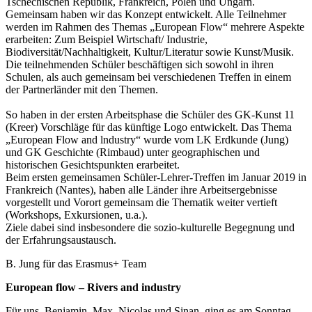
Tschechischen Republik, Frankreich, Polen und Ungarn.
Gemeinsam haben wir das Konzept entwickelt. Alle Teilnehmer
werden im Rahmen des Themas „European Flow“ mehrere Aspekte
erarbeiten: Zum Beispiel Wirtschaft/ Industrie,
Biodiversität/Nachhaltigkeit, Kultur/Literatur sowie Kunst/Musik.
Die teilnehmenden Schüler beschäftigen sich sowohl in ihren
Schulen, als auch gemeinsam bei verschiedenen Treffen in einem
der Partnerländer mit den Themen.
So haben in der ersten Arbeitsphase die Schüler des GK-Kunst 11
(Kreer) Vorschläge für das künftige Logo entwickelt. Das Thema
„European Flow and lndustry“ wurde vom LK Erdkunde (Jung)
und GK Geschichte (Rimbaud) unter geographischen und
historischen Gesichtspunkten erarbeitet.
Beim ersten gemeinsamen Schüler-Lehrer-Treffen im Januar 2019 in
Frankreich (Nantes), haben alle Länder ihre Arbeitsergebnisse
vorgestellt und Vorort gemeinsam die Thematik weiter vertieft
(Workshops, Exkursionen, u.a.).
Ziele dabei sind insbesondere die sozio-kulturelle Begegnung und
der Erfahrungsaustausch.
B. Jung für das Erasmus+ Team
European flow – Rivers and industry
Für uns, Benjamin, Max, Nicolas und Sinan, ging es am Sonntag,