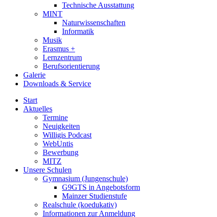
Technische Ausstattung
MINT
Naturwissenschaften
Informatik
Musik
Erasmus +
Lernzentrum
Berufsorientierung
Galerie
Downloads & Service
Start
Aktuelles
Termine
Neuigkeiten
Willigis Podcast
WebUntis
Bewerbung
MITZ
Unsere Schulen
Gymnasium (Jungenschule)
G9GTS in Angebotsform
Mainzer Studienstufe
Realschule (koedukativ)
Informationen zur Anmeldung