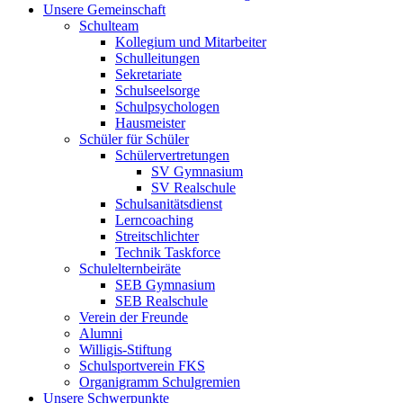
Unsere Gemeinschaft
Schulteam
Kollegium und Mitarbeiter
Schulleitungen
Sekretariate
Schulseelsorge
Schulpsychologen
Hausmeister
Schüler für Schüler
Schülervertretungen
SV Gymnasium
SV Realschule
Schulsanitätsdienst
Lerncoaching
Streitschlichter
Technik Taskforce
Schulelternbeiräte
SEB Gymnasium
SEB Realschule
Verein der Freunde
Alumni
Willigis-Stiftung
Schulsportverein FKS
Organigramm Schulgremien
Unsere Schwerpunkte