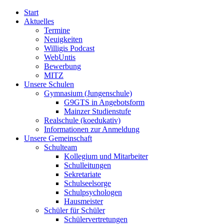
Start
Aktuelles
Termine
Neuigkeiten
Willigis Podcast
WebUntis
Bewerbung
MITZ
Unsere Schulen
Gymnasium (Jungenschule)
G9GTS in Angebotsform
Mainzer Studienstufe
Realschule (koedukativ)
Informationen zur Anmeldung
Unsere Gemeinschaft
Schulteam
Kollegium und Mitarbeiter
Schulleitungen
Sekretariate
Schulseelsorge
Schulpsychologen
Hausmeister
Schüler für Schüler
Schülervertretungen