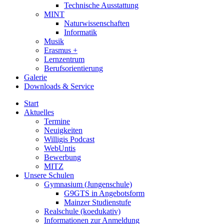
Technische Ausstattung
MINT
Naturwissenschaften
Informatik
Musik
Erasmus +
Lernzentrum
Berufsorientierung
Galerie
Downloads & Service
Start
Aktuelles
Termine
Neuigkeiten
Willigis Podcast
WebUntis
Bewerbung
MITZ
Unsere Schulen
Gymnasium (Jungenschule)
G9GTS in Angebotsform
Mainzer Studienstufe
Realschule (koedukativ)
Informationen zur Anmeldung