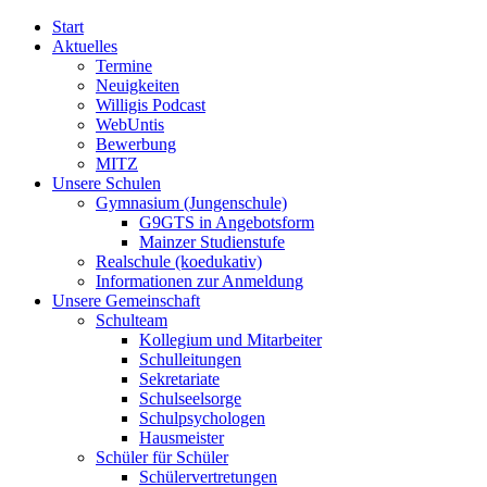
Start
Aktuelles
Termine
Neuigkeiten
Willigis Podcast
WebUntis
Bewerbung
MITZ
Unsere Schulen
Gymnasium (Jungenschule)
G9GTS in Angebotsform
Mainzer Studienstufe
Realschule (koedukativ)
Informationen zur Anmeldung
Unsere Gemeinschaft
Schulteam
Kollegium und Mitarbeiter
Schulleitungen
Sekretariate
Schulseelsorge
Schulpsychologen
Hausmeister
Schüler für Schüler
Schülervertretungen