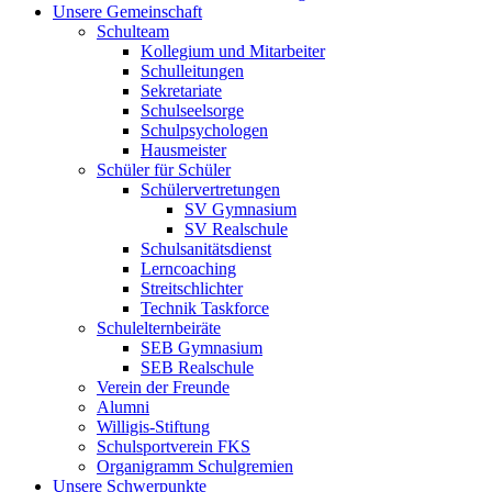
Unsere Gemeinschaft
Schulteam
Kollegium und Mitarbeiter
Schulleitungen
Sekretariate
Schulseelsorge
Schulpsychologen
Hausmeister
Schüler für Schüler
Schülervertretungen
SV Gymnasium
SV Realschule
Schulsanitätsdienst
Lerncoaching
Streitschlichter
Technik Taskforce
Schulelternbeiräte
SEB Gymnasium
SEB Realschule
Verein der Freunde
Alumni
Willigis-Stiftung
Schulsportverein FKS
Organigramm Schulgremien
Unsere Schwerpunkte