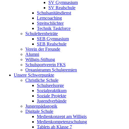
SV Gymnasium
SV Realschule
Schulsanitätsdienst
Lerncoaching
Streitschlichter
Technik Taskforce
Schulelternbeiräte
SEB Gymnasium
SEB Realschule
Verein der Freunde
Alumni
Willigis-Stiftung
Schulsportverein FKS
Organigramm Schulgremien
Unsere Schwerpunkte
Christliche Schule
Schulseelsorge
Sozialpraktikum
Soziale Projekte
Jugendverbände
Jungenpädagogik
Digitale Schule
Medienkonzept am Willigis
Medienkompetenzschulung
Tablets ab Klasse 7