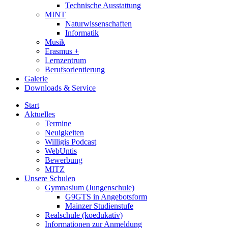
Technische Ausstattung
MINT
Naturwissenschaften
Informatik
Musik
Erasmus +
Lernzentrum
Berufsorientierung
Galerie
Downloads & Service
Start
Aktuelles
Termine
Neuigkeiten
Willigis Podcast
WebUntis
Bewerbung
MITZ
Unsere Schulen
Gymnasium (Jungenschule)
G9GTS in Angebotsform
Mainzer Studienstufe
Realschule (koedukativ)
Informationen zur Anmeldung