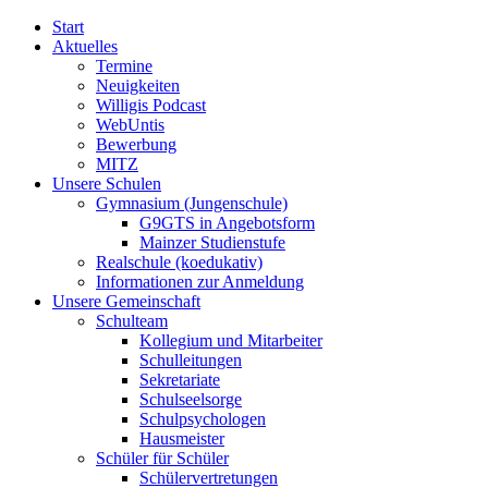
Start
Aktuelles
Termine
Neuigkeiten
Willigis Podcast
WebUntis
Bewerbung
MITZ
Unsere Schulen
Gymnasium (Jungenschule)
G9GTS in Angebotsform
Mainzer Studienstufe
Realschule (koedukativ)
Informationen zur Anmeldung
Unsere Gemeinschaft
Schulteam
Kollegium und Mitarbeiter
Schulleitungen
Sekretariate
Schulseelsorge
Schulpsychologen
Hausmeister
Schüler für Schüler
Schülervertretungen