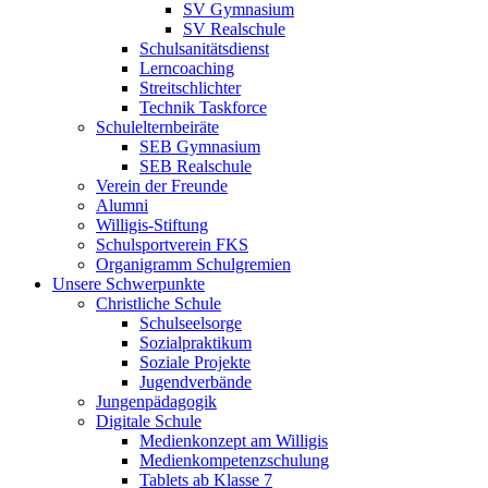
SV Gymnasium
SV Realschule
Schulsanitätsdienst
Lerncoaching
Streitschlichter
Technik Taskforce
Schulelternbeiräte
SEB Gymnasium
SEB Realschule
Verein der Freunde
Alumni
Willigis-Stiftung
Schulsportverein FKS
Organigramm Schulgremien
Unsere Schwerpunkte
Christliche Schule
Schulseelsorge
Sozialpraktikum
Soziale Projekte
Jugendverbände
Jungenpädagogik
Digitale Schule
Medienkonzept am Willigis
Medienkompetenzschulung
Tablets ab Klasse 7