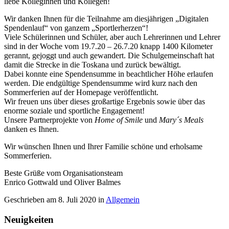
liebe Kolleginnen und Kollegen!
Wir danken Ihnen für die Teilnahme am diesjährigen „Digitalen
Spendenlauf“ von ganzem „Sportlerherzen“!
Viele Schülerinnen und Schüler, aber auch Lehrerinnen und Lehrer
sind in der Woche vom 19.7.20 – 26.7.20 knapp 1400 Kilometer
gerannt, gejoggt und auch gewandert. Die Schulgemeinschaft hat
damit die Strecke in die Toskana und zurück bewältigt.
Dabei konnte eine Spendensumme in beachtlicher Höhe erlaufen
werden. Die endgültige Spendensumme wird kurz nach den
Sommerferien auf der Homepage veröffentlicht.
Wir freuen uns über dieses großartige Ergebnis sowie über das
enorme soziale und sportliche Engagement!
Unsere Partnerprojekte von
Home of Smile
und
Mary´s Meals
danken es Ihnen.
Wir wünschen Ihnen und Ihrer Familie schöne und erholsame
Sommerferien.
Beste Grüße vom Organisationsteam
Enrico Gottwald und Oliver Balmes
Geschrieben am
8. Juli 2020
in
Allgemein
Neuigkeiten