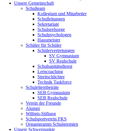
Unsere Gemeinschaft
Schulteam
Kollegium und Mitarbeiter
Schulleitungen
Sekretariate
Schulseelsorge
Schulpsychologen
Hausmeister
Schüler für Schüler
Schülervertretungen
SV Gymnasium
SV Realschule
Schulsanitätsdienst
Lerncoaching
Streitschlichter
Technik Taskforce
Schulelternbeiräte
SEB Gymnasium
SEB Realschule
Verein der Freunde
Alumni
Willigis-Stiftung
Schulsportverein FKS
Organigramm Schulgremien
Unsere Schwerpunkte