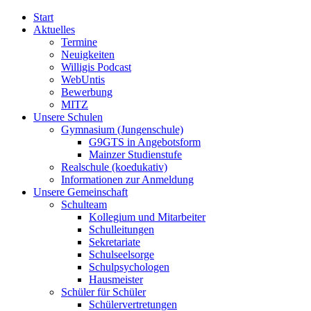
Start
Aktuelles
Termine
Neuigkeiten
Willigis Podcast
WebUntis
Bewerbung
MITZ
Unsere Schulen
Gymnasium (Jungenschule)
G9GTS in Angebotsform
Mainzer Studienstufe
Realschule (koedukativ)
Informationen zur Anmeldung
Unsere Gemeinschaft
Schulteam
Kollegium und Mitarbeiter
Schulleitungen
Sekretariate
Schulseelsorge
Schulpsychologen
Hausmeister
Schüler für Schüler
Schülervertretungen