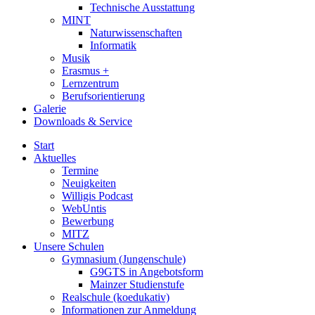
Technische Ausstattung
MINT
Naturwissenschaften
Informatik
Musik
Erasmus +
Lernzentrum
Berufsorientierung
Galerie
Downloads & Service
Start
Aktuelles
Termine
Neuigkeiten
Willigis Podcast
WebUntis
Bewerbung
MITZ
Unsere Schulen
Gymnasium (Jungenschule)
G9GTS in Angebotsform
Mainzer Studienstufe
Realschule (koedukativ)
Informationen zur Anmeldung