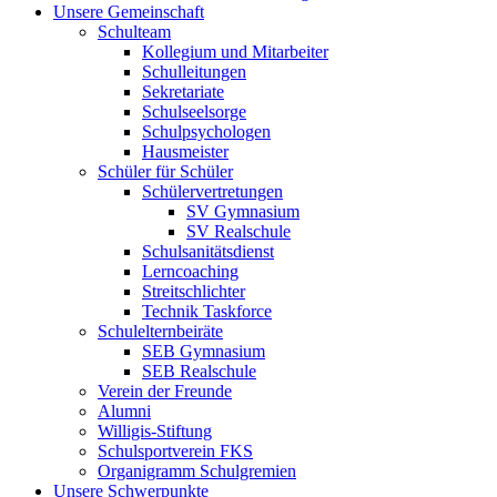
Unsere Gemeinschaft
Schulteam
Kollegium und Mitarbeiter
Schulleitungen
Sekretariate
Schulseelsorge
Schulpsychologen
Hausmeister
Schüler für Schüler
Schülervertretungen
SV Gymnasium
SV Realschule
Schulsanitätsdienst
Lerncoaching
Streitschlichter
Technik Taskforce
Schulelternbeiräte
SEB Gymnasium
SEB Realschule
Verein der Freunde
Alumni
Willigis-Stiftung
Schulsportverein FKS
Organigramm Schulgremien
Unsere Schwerpunkte