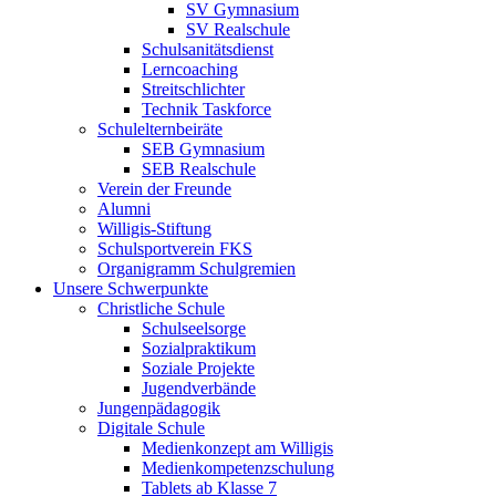
SV Gymnasium
SV Realschule
Schulsanitätsdienst
Lerncoaching
Streitschlichter
Technik Taskforce
Schulelternbeiräte
SEB Gymnasium
SEB Realschule
Verein der Freunde
Alumni
Willigis-Stiftung
Schulsportverein FKS
Organigramm Schulgremien
Unsere Schwerpunkte
Christliche Schule
Schulseelsorge
Sozialpraktikum
Soziale Projekte
Jugendverbände
Jungenpädagogik
Digitale Schule
Medienkonzept am Willigis
Medienkompetenzschulung
Tablets ab Klasse 7