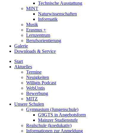
Technische Ausstattung
MINT
Naturwissenschaften
Informatik
Musik
Erasmus +
Lernzentrum
Berufsorientierung
Galerie
Downloads & Service
Start
Aktuelles
Termine
Neuigkeiten
Willigis Podcast
WebUntis
Bewerbung
MITZ
Unsere Schulen
Gymnasium (Jungenschule)
G9GTS in Angebotsform
Mainzer Studienstufe
Realschule (koedukativ)
Informationen zur Anmeldung