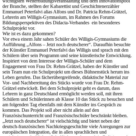
wichtigsten Weiterbildungsveranstaltung und dem Innovationspool
der Branche, stellten der Kabarettist und Geschichtenerzähler
Emmanuel Peterfalvi alias Alfons und Dr. Patricia Rehm-Grätzel,
Lehrerin am Willigis-Gymnasium, im Rahmen des Forums
Bildungsperspektiven des Didacta-Verbandes ein besonderes
Schulprojekt vor.
Wie ist es dazu gekommen?
Vor etwa einem Jahr sahen Schüler des Willigis-Gymnasiums die
Aufführung „Alfons – Jetzt noch deutscherer“. Daraufhin besuchte
der Künstler Emmanuel Peterfalvi das Willigis und sprach mit den
Schülern über sein Programm und seine künstlerische Entwicklung.
Inspiriert von dem Interesse der Willigis-Schüler und dem
Engagement von Frau Dr. Rehm-Grätzel, haben der Künstler und
sein Team nun ein Schulprojekt um dieses Bühnenstück herum ins
Leben gerufen. Das fächerübergreifende, didaktische Material zur
Vor- und Nachbereitung des Stücks wurde von Frau Dr. Rehm-
Grätzel entwickelt. Bei dem Schulprojekt geht es darum, dass
Lehrern in ganz Deutschland ermöglicht werden soll, mit ihren
Schülern und Schülerinnen ab Klasse 10 das Stück zu besuchen und
am folgenden Tag ebenfalls mit dem Künstler ins Gespräch zu
kommen. Das Projekt soll aber nicht allein auf den
Französischunterricht und Französischschüler beschränkt bleiben.
„Jetzt noch deutscherer“ ist vielschichtig und bietet neben der
deutsch-französischen Nachkriegsgeschichte viele Anregungen zur
europäischen Integration, die in allen sprachlichen und