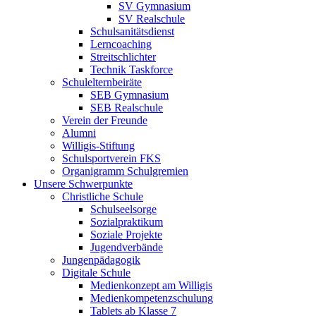
SV Gymnasium
SV Realschule
Schulsanitätsdienst
Lerncoaching
Streitschlichter
Technik Taskforce
Schulelternbeiräte
SEB Gymnasium
SEB Realschule
Verein der Freunde
Alumni
Willigis-Stiftung
Schulsportverein FKS
Organigramm Schulgremien
Unsere Schwerpunkte
Christliche Schule
Schulseelsorge
Sozialpraktikum
Soziale Projekte
Jugendverbände
Jungenpädagogik
Digitale Schule
Medienkonzept am Willigis
Medienkompetenzschulung
Tablets ab Klasse 7