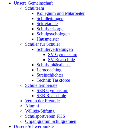
Unsere Gemeinschaft
Schulteam
Kollegium und Mitarbeiter
Schulleitungen
Sekretariate
Schulseelsorge
Schulpsychologen
Hausmeister
Schüler für Schüler
Schülervertretungen
SV Gymnasium
SV Realschule
Schulsanitätsdienst
Lerncoaching
Streitschlichter
Technik Taskforce
Schulelternbeiräte
SEB Gymnasium
SEB Realschule
Verein der Freunde
Alumni
Willigis-Stiftung
Schulsportverein FKS
Organigramm Schulgremien
Unsere Schwerpunkte