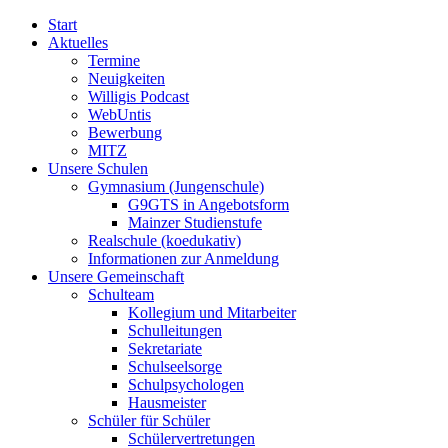
Start
Aktuelles
Termine
Neuigkeiten
Willigis Podcast
WebUntis
Bewerbung
MITZ
Unsere Schulen
Gymnasium (Jungenschule)
G9GTS in Angebotsform
Mainzer Studienstufe
Realschule (koedukativ)
Informationen zur Anmeldung
Unsere Gemeinschaft
Schulteam
Kollegium und Mitarbeiter
Schulleitungen
Sekretariate
Schulseelsorge
Schulpsychologen
Hausmeister
Schüler für Schüler
Schülervertretungen