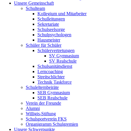
Unsere Gemeinschaft
Schulteam
Kollegium und Mitarbeiter
Schulleitungen
Sekretariate
Schulseelsorge
Schulpsychologen
Hausmeister
Schüler für Schüler
Schülervertretungen
SV Gymnasium
SV Realschule
Schulsanitätsdienst
Lerncoaching
Streitschlichter
Technik Taskforce
Schulelternbeiräte
SEB Gymnasium
SEB Realschule
Verein der Freunde
Alumni
Willigis-Stiftung
Schulsportverein FKS
Organigramm Schulgremien
Unsere Schwerpunkte