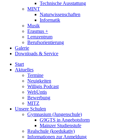
Technische Ausstattung
MINT
Naturwissenschaften
Informatik
Musik
Erasmus +
Lernzentrum
Berufsorientierung
Galerie
Downloads & Service
Start
Aktuelles
Termine
Neuigkeiten
Willigis Podcast
WebUntis
Bewerbung
MITZ
Unsere Schulen
Gymnasium (Jungenschule)
G9GTS in Angebotsform
Mainzer Studienstufe
Realschule (koedukativ)
Informationen zur Anmeldung