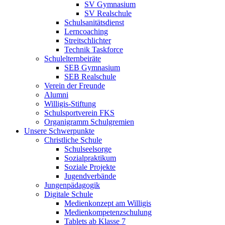
SV Gymnasium
SV Realschule
Schulsanitätsdienst
Lerncoaching
Streitschlichter
Technik Taskforce
Schulelternbeiräte
SEB Gymnasium
SEB Realschule
Verein der Freunde
Alumni
Willigis-Stiftung
Schulsportverein FKS
Organigramm Schulgremien
Unsere Schwerpunkte
Christliche Schule
Schulseelsorge
Sozialpraktikum
Soziale Projekte
Jugendverbände
Jungenpädagogik
Digitale Schule
Medienkonzept am Willigis
Medienkompetenzschulung
Tablets ab Klasse 7