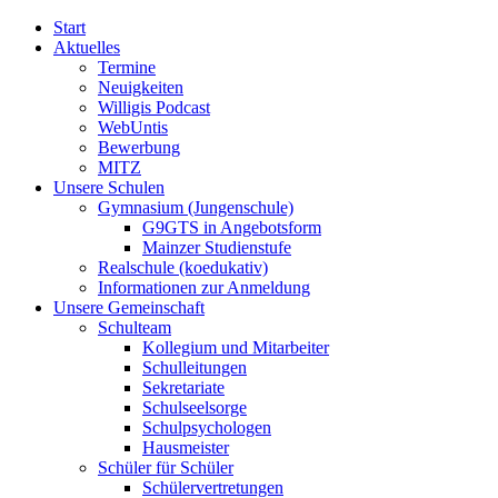
Start
Aktuelles
Termine
Neuigkeiten
Willigis Podcast
WebUntis
Bewerbung
MITZ
Unsere Schulen
Gymnasium (Jungenschule)
G9GTS in Angebotsform
Mainzer Studienstufe
Realschule (koedukativ)
Informationen zur Anmeldung
Unsere Gemeinschaft
Schulteam
Kollegium und Mitarbeiter
Schulleitungen
Sekretariate
Schulseelsorge
Schulpsychologen
Hausmeister
Schüler für Schüler
Schülervertretungen