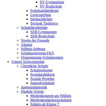
SV Gymnasium
SV Realschule
Schulsanitätsdienst
Lerncoaching
Streitschlichter
Technik Taskforce
Schulelternbeiräte
SEB Gymnasium
SEB Realschule
Verein der Freunde
Alumni
Willigis-Stiftung
Schulsportverein FKS
Organigramm Schulgremien
Unsere Schwerpunkte
Christliche Schule
Schulseelsorge
Sozialpraktikum
Soziale Projekte
Jugendverbände
Jungenpädagogik
Digitale Schule
Medienkonzept am Willigis
Medienkompetenzschulung
Tablets ab Klasse 7