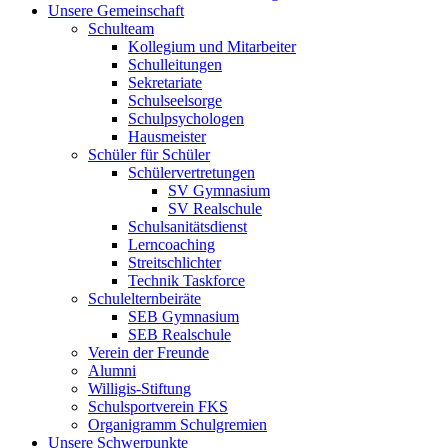
Unsere Gemeinschaft
Schulteam
Kollegium und Mitarbeiter
Schulleitungen
Sekretariate
Schulseelsorge
Schulpsychologen
Hausmeister
Schüler für Schüler
Schülervertretungen
SV Gymnasium
SV Realschule
Schulsanitätsdienst
Lerncoaching
Streitschlichter
Technik Taskforce
Schulelternbeiräte
SEB Gymnasium
SEB Realschule
Verein der Freunde
Alumni
Willigis-Stiftung
Schulsportverein FKS
Organigramm Schulgremien
Unsere Schwerpunkte