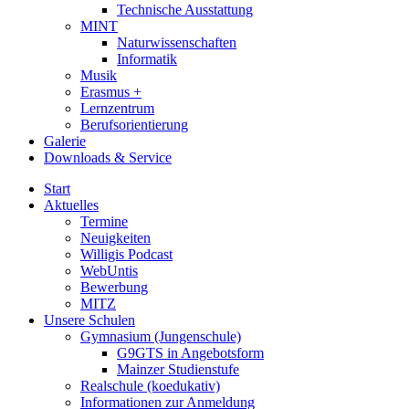
Technische Ausstattung
MINT
Naturwissenschaften
Informatik
Musik
Erasmus +
Lernzentrum
Berufsorientierung
Galerie
Downloads & Service
Start
Aktuelles
Termine
Neuigkeiten
Willigis Podcast
WebUntis
Bewerbung
MITZ
Unsere Schulen
Gymnasium (Jungenschule)
G9GTS in Angebotsform
Mainzer Studienstufe
Realschule (koedukativ)
Informationen zur Anmeldung