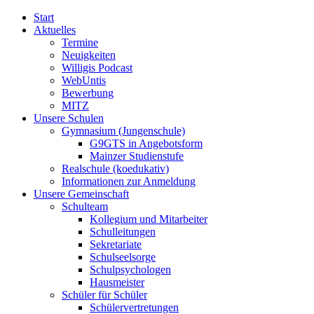
Start
Aktuelles
Termine
Neuigkeiten
Willigis Podcast
WebUntis
Bewerbung
MITZ
Unsere Schulen
Gymnasium (Jungenschule)
G9GTS in Angebotsform
Mainzer Studienstufe
Realschule (koedukativ)
Informationen zur Anmeldung
Unsere Gemeinschaft
Schulteam
Kollegium und Mitarbeiter
Schulleitungen
Sekretariate
Schulseelsorge
Schulpsychologen
Hausmeister
Schüler für Schüler
Schülervertretungen