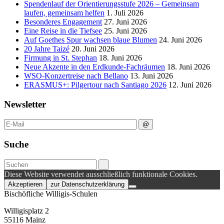
Spendenlauf der Orientierungsstufe 2026 – Gemeinsam
laufen, gemeinsam helfen
1. Juli 2026
Besonderes Engagement
27. Juni 2026
Eine Reise in die Tiefsee
25. Juni 2026
Auf Goethes Spur wachsen blaue Blumen
24. Juni 2026
20 Jahre Taizé
20. Juni 2026
Firmung in St. Stephan
18. Juni 2026
Neue Akzente in den Erdkunde‑Fachräumen
18. Juni 2026
WSO-Konzertreise nach Bellano
13. Juni 2026
ERASMUS+: Pilgertour nach Santiago 2026
12. Juni 2026
Newsletter
Suche
Diese Website verwendet ausschließlich funktionale Cookies.
Akzeptieren
zur Datenschutzerklärung
Bischöfliche Willigis-Schulen
Willigisplatz 2
55116 Mainz