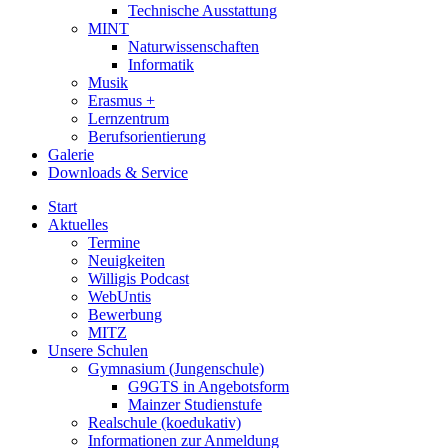
Technische Ausstattung
MINT
Naturwissenschaften
Informatik
Musik
Erasmus +
Lernzentrum
Berufsorientierung
Galerie
Downloads & Service
Start
Aktuelles
Termine
Neuigkeiten
Willigis Podcast
WebUntis
Bewerbung
MITZ
Unsere Schulen
Gymnasium (Jungenschule)
G9GTS in Angebotsform
Mainzer Studienstufe
Realschule (koedukativ)
Informationen zur Anmeldung