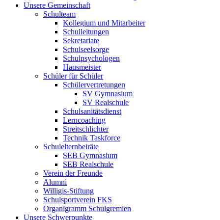
Unsere Gemeinschaft
Schulteam
Kollegium und Mitarbeiter
Schulleitungen
Sekretariate
Schulseelsorge
Schulpsychologen
Hausmeister
Schüler für Schüler
Schülervertretungen
SV Gymnasium
SV Realschule
Schulsanitätsdienst
Lerncoaching
Streitschlichter
Technik Taskforce
Schulelternbeiräte
SEB Gymnasium
SEB Realschule
Verein der Freunde
Alumni
Willigis-Stiftung
Schulsportverein FKS
Organigramm Schulgremien
Unsere Schwerpunkte