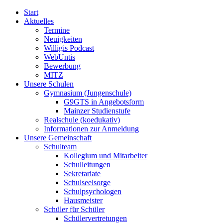
Start
Aktuelles
Termine
Neuigkeiten
Willigis Podcast
WebUntis
Bewerbung
MITZ
Unsere Schulen
Gymnasium (Jungenschule)
G9GTS in Angebotsform
Mainzer Studienstufe
Realschule (koedukativ)
Informationen zur Anmeldung
Unsere Gemeinschaft
Schulteam
Kollegium und Mitarbeiter
Schulleitungen
Sekretariate
Schulseelsorge
Schulpsychologen
Hausmeister
Schüler für Schüler
Schülervertretungen