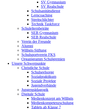
SV Gymnasium
SV Realschule
Schulsanitätsdienst
Lerncoaching
Streitschlichter
Technik Taskforce
Schulelternbeiräte
SEB Gymnasium
SEB Realschule
Verein der Freunde
Alumni
Willigis-Stiftung
Schulsportverein FKS
Organigramm Schulgremien
Unsere Schwerpunkte
Christliche Schule
Schulseelsorge
Sozialpraktikum
Soziale Projekte
Jugendverbände
Jungenpädagogik
Digitale Schule
Medienkonzept am Willigis
Medienkompetenzschulung
Tablets ab Klasse 7