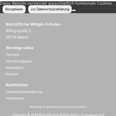
Diese Website verwendet ausschließlich funktionale Cookies.
Akzeptieren
zur Datenschutzerklärung
Bischöfliche Willigis-Schulen
Willigisplatz 2
55116 Mainz
Wichtige Links
Termine
Vertretungsplan
Newsletter
Kontakt
Rechtliches
Datenschutzerklärung
Impressum
Webdesign & Webentwicklung by arax.systems
Copyright © 2026 Bischöfliches Willigis Mainz: Gymnasium und