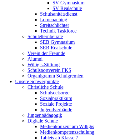
SV Gymnasium
SV Realschule
Schulsanitätsdienst
Lerncoaching
Streitschlichter
Technik Taskforce
Schulelternbeiräte
SEB Gymnasium
SEB Realschule
Verein der Freunde
Alumni
Willigis-Stiftung
Schulsportverein FKS
Organigramm Schulgremien
Unsere Schwerpunkte
Christliche Schule
Schulseelsorge
Sozialpraktikum
Soziale Projekte
Jugendverbände
Jungenpädagogik
Digitale Schule
Medienkonzept am Willigis
Medienkompetenzschulung
Tablets ab Klasse 7