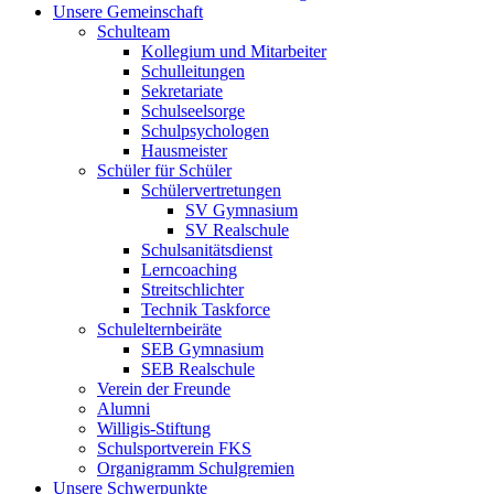
Unsere Gemeinschaft
Schulteam
Kollegium und Mitarbeiter
Schulleitungen
Sekretariate
Schulseelsorge
Schulpsychologen
Hausmeister
Schüler für Schüler
Schülervertretungen
SV Gymnasium
SV Realschule
Schulsanitätsdienst
Lerncoaching
Streitschlichter
Technik Taskforce
Schulelternbeiräte
SEB Gymnasium
SEB Realschule
Verein der Freunde
Alumni
Willigis-Stiftung
Schulsportverein FKS
Organigramm Schulgremien
Unsere Schwerpunkte