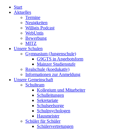
Start
Aktuelles
Termine
Neuigkeiten
Willigis Podcast
WebUntis
Bewerbung
MITZ
Unsere Schulen
Gymnasium (Jungenschule)
G9GTS in Angebotsform
Mainzer Studienstufe
Realschule (koedukativ)
Informationen zur Anmeldung
Unsere Gemeinschaft
Schulteam
Kollegium und Mitarbeiter
Schulleitungen
Sekretariate
Schulseelsorge
Schulpsychologen
Hausmeister
Schüler für Schüler
Schülervertretungen