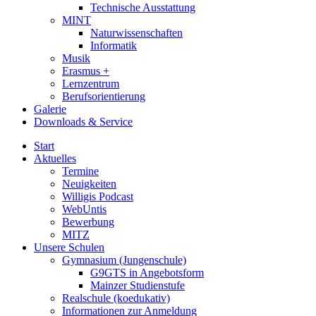
Technische Ausstattung
MINT
Naturwissenschaften
Informatik
Musik
Erasmus +
Lernzentrum
Berufsorientierung
Galerie
Downloads & Service
Start
Aktuelles
Termine
Neuigkeiten
Willigis Podcast
WebUntis
Bewerbung
MITZ
Unsere Schulen
Gymnasium (Jungenschule)
G9GTS in Angebotsform
Mainzer Studienstufe
Realschule (koedukativ)
Informationen zur Anmeldung