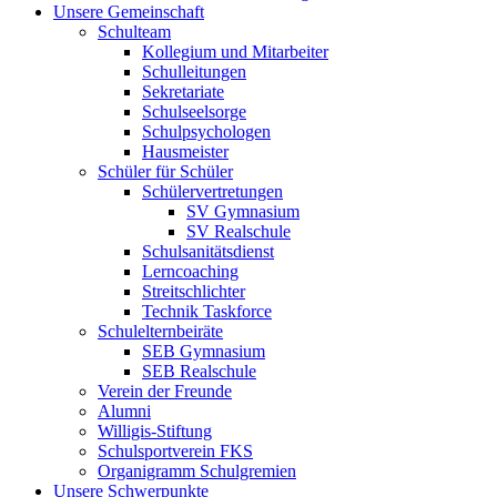
Unsere Gemeinschaft
Schulteam
Kollegium und Mitarbeiter
Schulleitungen
Sekretariate
Schulseelsorge
Schulpsychologen
Hausmeister
Schüler für Schüler
Schülervertretungen
SV Gymnasium
SV Realschule
Schulsanitätsdienst
Lerncoaching
Streitschlichter
Technik Taskforce
Schulelternbeiräte
SEB Gymnasium
SEB Realschule
Verein der Freunde
Alumni
Willigis-Stiftung
Schulsportverein FKS
Organigramm Schulgremien
Unsere Schwerpunkte