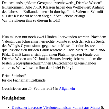
Deutschlands größtem Geographiewettbewerb „Diercke Wissen“
teilgenommen. Alle 7.-10. Klassen haben den Wettbewerb Anfang
des Jahres im Erdkundeunterricht durchgeführt.
Valentin Schmitt
aus der Klasse 9d hat den Sieg auf Schulebene erlangt.
Wir gratulieren ihm zu diesem Erfolg!
Nun müssen nur noch zwei Hürden überwunden werden. Nachdem
Valentin den Klassensieg erreichte, konnte er sich danach als Sieger
des Willigis-Gymnasiums gegen seine Mitschüler durchsetzen und
qualifizierte sich für den Landesentscheid Ende März in Rheinland-
Pfalz. Damit kann er sich ggf. einen Platz im großen Finale von
Diercke Wissen am 07. Juni in Braunschweig sichern, in dem die
besten Geographieschüler/innen Deutschlands gegeneinander
antreten. Wir wünschen ihm dabei viel Erfolg!
Britta Steinhoff
für die Fachschaft Erdkunde
Geschrieben am
25. Februar 2024
in
Allgemein
Neuigkeiten
Deutscher Lacrosse-Vizejugendmeister kommt aus Mainz
6.