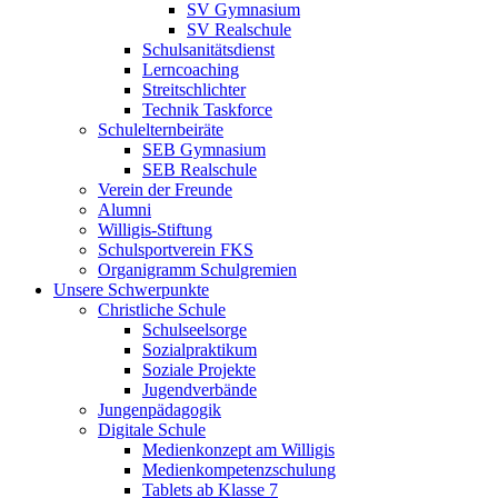
SV Gymnasium
SV Realschule
Schulsanitätsdienst
Lerncoaching
Streitschlichter
Technik Taskforce
Schulelternbeiräte
SEB Gymnasium
SEB Realschule
Verein der Freunde
Alumni
Willigis-Stiftung
Schulsportverein FKS
Organigramm Schulgremien
Unsere Schwerpunkte
Christliche Schule
Schulseelsorge
Sozialpraktikum
Soziale Projekte
Jugendverbände
Jungenpädagogik
Digitale Schule
Medienkonzept am Willigis
Medienkompetenzschulung
Tablets ab Klasse 7