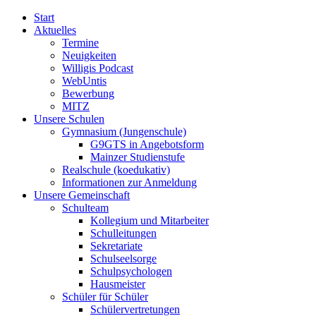
Start
Aktuelles
Termine
Neuigkeiten
Willigis Podcast
WebUntis
Bewerbung
MITZ
Unsere Schulen
Gymnasium (Jungenschule)
G9GTS in Angebotsform
Mainzer Studienstufe
Realschule (koedukativ)
Informationen zur Anmeldung
Unsere Gemeinschaft
Schulteam
Kollegium und Mitarbeiter
Schulleitungen
Sekretariate
Schulseelsorge
Schulpsychologen
Hausmeister
Schüler für Schüler
Schülervertretungen