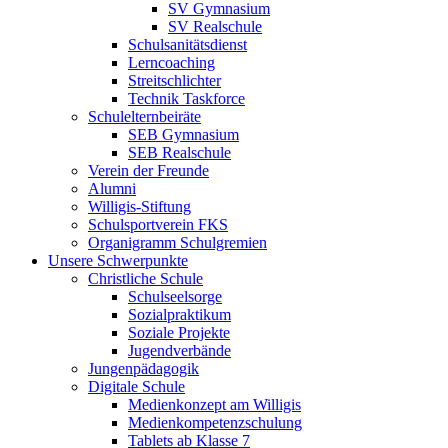
SV Gymnasium
SV Realschule
Schulsanitätsdienst
Lerncoaching
Streitschlichter
Technik Taskforce
Schulelternbeiräte
SEB Gymnasium
SEB Realschule
Verein der Freunde
Alumni
Willigis-Stiftung
Schulsportverein FKS
Organigramm Schulgremien
Unsere Schwerpunkte
Christliche Schule
Schulseelsorge
Sozialpraktikum
Soziale Projekte
Jugendverbände
Jungenpädagogik
Digitale Schule
Medienkonzept am Willigis
Medienkompetenzschulung
Tablets ab Klasse 7