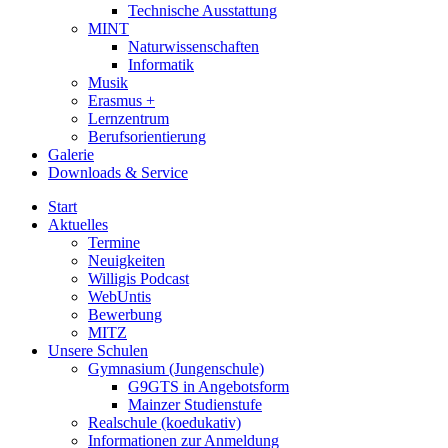
Technische Ausstattung
MINT
Naturwissenschaften
Informatik
Musik
Erasmus +
Lernzentrum
Berufsorientierung
Galerie
Downloads & Service
Start
Aktuelles
Termine
Neuigkeiten
Willigis Podcast
WebUntis
Bewerbung
MITZ
Unsere Schulen
Gymnasium (Jungenschule)
G9GTS in Angebotsform
Mainzer Studienstufe
Realschule (koedukativ)
Informationen zur Anmeldung