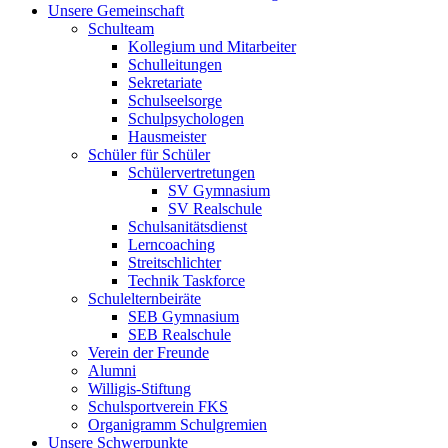
Unsere Gemeinschaft
Schulteam
Kollegium und Mitarbeiter
Schulleitungen
Sekretariate
Schulseelsorge
Schulpsychologen
Hausmeister
Schüler für Schüler
Schülervertretungen
SV Gymnasium
SV Realschule
Schulsanitätsdienst
Lerncoaching
Streitschlichter
Technik Taskforce
Schulelternbeiräte
SEB Gymnasium
SEB Realschule
Verein der Freunde
Alumni
Willigis-Stiftung
Schulsportverein FKS
Organigramm Schulgremien
Unsere Schwerpunkte