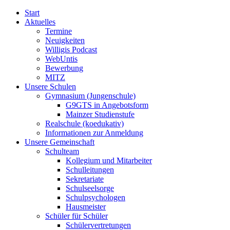
Start
Aktuelles
Termine
Neuigkeiten
Willigis Podcast
WebUntis
Bewerbung
MITZ
Unsere Schulen
Gymnasium (Jungenschule)
G9GTS in Angebotsform
Mainzer Studienstufe
Realschule (koedukativ)
Informationen zur Anmeldung
Unsere Gemeinschaft
Schulteam
Kollegium und Mitarbeiter
Schulleitungen
Sekretariate
Schulseelsorge
Schulpsychologen
Hausmeister
Schüler für Schüler
Schülervertretungen