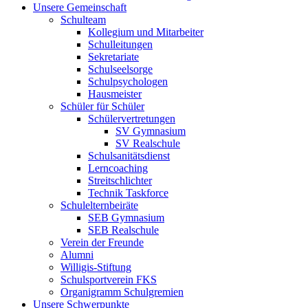
Unsere Gemeinschaft
Schulteam
Kollegium und Mitarbeiter
Schulleitungen
Sekretariate
Schulseelsorge
Schulpsychologen
Hausmeister
Schüler für Schüler
Schülervertretungen
SV Gymnasium
SV Realschule
Schulsanitätsdienst
Lerncoaching
Streitschlichter
Technik Taskforce
Schulelternbeiräte
SEB Gymnasium
SEB Realschule
Verein der Freunde
Alumni
Willigis-Stiftung
Schulsportverein FKS
Organigramm Schulgremien
Unsere Schwerpunkte