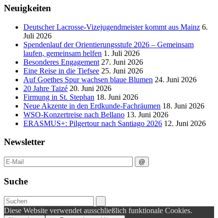
Neuigkeiten
Deutscher Lacrosse-Vizejugendmeister kommt aus Mainz
6.
Juli 2026
Spendenlauf der Orientierungsstufe 2026 – Gemeinsam
laufen, gemeinsam helfen
1. Juli 2026
Besonderes Engagement
27. Juni 2026
Eine Reise in die Tiefsee
25. Juni 2026
Auf Goethes Spur wachsen blaue Blumen
24. Juni 2026
20 Jahre Taizé
20. Juni 2026
Firmung in St. Stephan
18. Juni 2026
Neue Akzente in den Erdkunde‑Fachräumen
18. Juni 2026
WSO-Konzertreise nach Bellano
13. Juni 2026
ERASMUS+: Pilgertour nach Santiago 2026
12. Juni 2026
Newsletter
Suche
Diese Website verwendet ausschließlich funktionale Cookies.