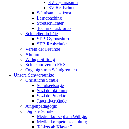
SV Gymnasium
SV Realschule
Schulsanitätsdienst
Lerncoaching
Streitschlichter
Technik Taskforce
Schulelternbeiräte
SEB Gymnasium
SEB Realschule
Verein der Freunde
Alumni
Willigis-Stiftung
Schulsportverein FKS
Organigramm Schulgremien
Unsere Schwerpunkte
Christliche Schule
Schulseelsorge
Sozialpraktikum
Soziale Projekte
Jugendverbände
Jungenpädagogik
Digitale Schule
Medienkonzept am Willigis
Medienkompetenzschulung
Tablets ab Klasse 7