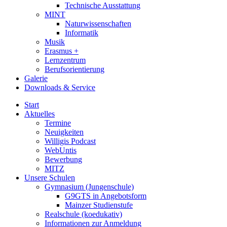
Technische Ausstattung
MINT
Naturwissenschaften
Informatik
Musik
Erasmus +
Lernzentrum
Berufsorientierung
Galerie
Downloads & Service
Start
Aktuelles
Termine
Neuigkeiten
Willigis Podcast
WebUntis
Bewerbung
MITZ
Unsere Schulen
Gymnasium (Jungenschule)
G9GTS in Angebotsform
Mainzer Studienstufe
Realschule (koedukativ)
Informationen zur Anmeldung