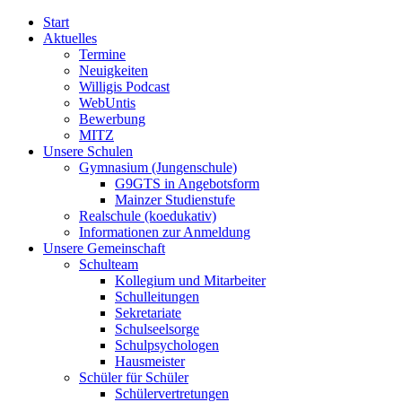
Start
Aktuelles
Termine
Neuigkeiten
Willigis Podcast
WebUntis
Bewerbung
MITZ
Unsere Schulen
Gymnasium (Jungenschule)
G9GTS in Angebotsform
Mainzer Studienstufe
Realschule (koedukativ)
Informationen zur Anmeldung
Unsere Gemeinschaft
Schulteam
Kollegium und Mitarbeiter
Schulleitungen
Sekretariate
Schulseelsorge
Schulpsychologen
Hausmeister
Schüler für Schüler
Schülervertretungen