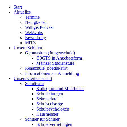
Start
Aktuelles
Termine
Neuigkeiten
Willigis Podcast
WebUntis
Bewerbung
MITZ
Unsere Schulen
Gymnasium (Jungenschule)
G9GTS in Angebotsform
Mainzer Studienstufe
Realschule (koedukativ)
Informationen zur Anmeldung
Unsere Gemeinschaft
Schulteam
Kollegium und Mitarbeiter
Schulleitungen
Sekretariate
Schulseelsorge
Schulpsychologen
Hausmeister
Schüler für Schüler
Schülervertretungen