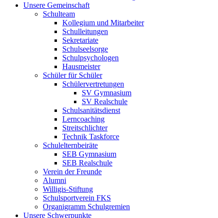
Unsere Gemeinschaft
Schulteam
Kollegium und Mitarbeiter
Schulleitungen
Sekretariate
Schulseelsorge
Schulpsychologen
Hausmeister
Schüler für Schüler
Schülervertretungen
SV Gymnasium
SV Realschule
Schulsanitätsdienst
Lerncoaching
Streitschlichter
Technik Taskforce
Schulelternbeiräte
SEB Gymnasium
SEB Realschule
Verein der Freunde
Alumni
Willigis-Stiftung
Schulsportverein FKS
Organigramm Schulgremien
Unsere Schwerpunkte