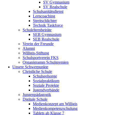
SV Gymnasium
SV Realschule
Schulsanitätsdienst
Lerncoaching
Streitschlichter
Technik Taskforce
Schulelternbeiräte
SEB Gymnasium
SEB Realschule
Verein der Freunde
Alumni
Willigis-Stiftung
Schulsportverein FKS
Organigramm Schulgremien
Unsere Schwerpunkte
Christliche Schule
Schulseelsorge
Sozialpraktikum
Soziale Projekte
Jugendverbände
Jungenpädagogik
Digitale Schule
Medienkonzept am Willigis
Medienkompetenzschulung
Tablets ab Klasse 7