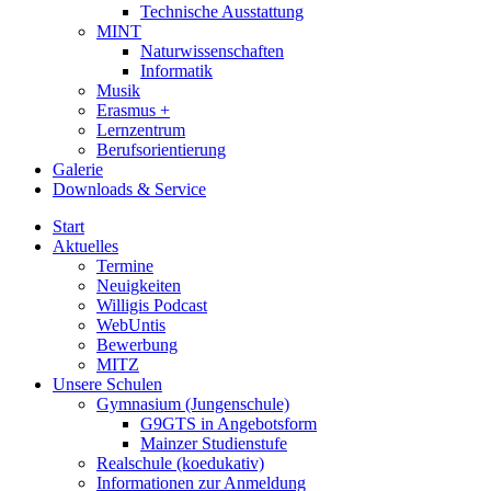
Technische Ausstattung
MINT
Naturwissenschaften
Informatik
Musik
Erasmus +
Lernzentrum
Berufsorientierung
Galerie
Downloads & Service
Start
Aktuelles
Termine
Neuigkeiten
Willigis Podcast
WebUntis
Bewerbung
MITZ
Unsere Schulen
Gymnasium (Jungenschule)
G9GTS in Angebotsform
Mainzer Studienstufe
Realschule (koedukativ)
Informationen zur Anmeldung