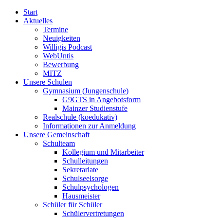
Start
Aktuelles
Termine
Neuigkeiten
Willigis Podcast
WebUntis
Bewerbung
MITZ
Unsere Schulen
Gymnasium (Jungenschule)
G9GTS in Angebotsform
Mainzer Studienstufe
Realschule (koedukativ)
Informationen zur Anmeldung
Unsere Gemeinschaft
Schulteam
Kollegium und Mitarbeiter
Schulleitungen
Sekretariate
Schulseelsorge
Schulpsychologen
Hausmeister
Schüler für Schüler
Schülervertretungen