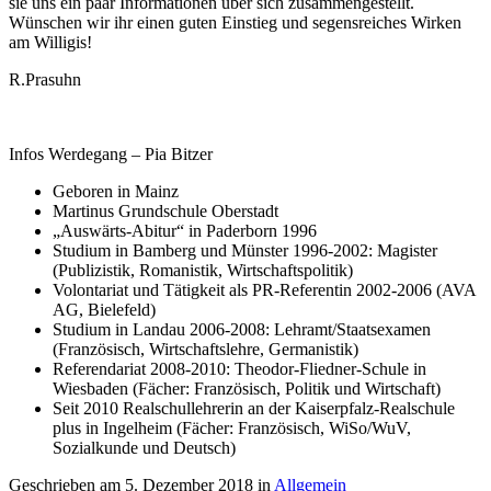
sie uns ein paar Informationen über sich zusammengestellt.
Wünschen wir ihr einen guten Einstieg und segensreiches Wirken
am Willigis!
R.Prasuhn
Infos Werdegang – Pia Bitzer
Geboren in Mainz
Martinus Grundschule Oberstadt
„Auswärts-Abitur“ in Paderborn 1996
Studium in Bamberg und Münster 1996-2002: Magister
(Publizistik, Romanistik, Wirtschaftspolitik)
Volontariat und Tätigkeit als PR-Referentin 2002-2006 (AVA
AG, Bielefeld)
Studium in Landau 2006-2008: Lehramt/Staatsexamen
(Französisch, Wirtschaftslehre, Germanistik)
Referendariat 2008-2010: Theodor-Fliedner-Schule in
Wiesbaden (Fächer: Französisch, Politik und Wirtschaft)
Seit 2010 Realschullehrerin an der Kaiserpfalz-Realschule
plus in Ingelheim (Fächer: Französisch, WiSo/WuV,
Sozialkunde und Deutsch)
Geschrieben am
5. Dezember 2018
in
Allgemein