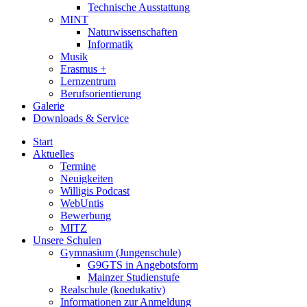
Technische Ausstattung
MINT
Naturwissenschaften
Informatik
Musik
Erasmus +
Lernzentrum
Berufsorientierung
Galerie
Downloads & Service
Start
Aktuelles
Termine
Neuigkeiten
Willigis Podcast
WebUntis
Bewerbung
MITZ
Unsere Schulen
Gymnasium (Jungenschule)
G9GTS in Angebotsform
Mainzer Studienstufe
Realschule (koedukativ)
Informationen zur Anmeldung