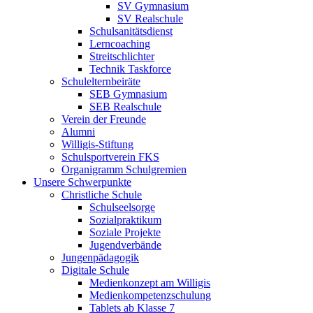
SV Gymnasium
SV Realschule
Schulsanitätsdienst
Lerncoaching
Streitschlichter
Technik Taskforce
Schulelternbeiräte
SEB Gymnasium
SEB Realschule
Verein der Freunde
Alumni
Willigis-Stiftung
Schulsportverein FKS
Organigramm Schulgremien
Unsere Schwerpunkte
Christliche Schule
Schulseelsorge
Sozialpraktikum
Soziale Projekte
Jugendverbände
Jungenpädagogik
Digitale Schule
Medienkonzept am Willigis
Medienkompetenzschulung
Tablets ab Klasse 7