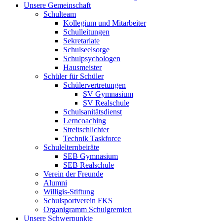
Unsere Gemeinschaft
Schulteam
Kollegium und Mitarbeiter
Schulleitungen
Sekretariate
Schulseelsorge
Schulpsychologen
Hausmeister
Schüler für Schüler
Schülervertretungen
SV Gymnasium
SV Realschule
Schulsanitätsdienst
Lerncoaching
Streitschlichter
Technik Taskforce
Schulelternbeiräte
SEB Gymnasium
SEB Realschule
Verein der Freunde
Alumni
Willigis-Stiftung
Schulsportverein FKS
Organigramm Schulgremien
Unsere Schwerpunkte